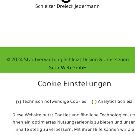
Schleizer Dreieck Jedermann
© 2024 Stadtverwaltung Schleiz | Design & Umsetzung
Gera-Web GmbH
Barrierefreiheit
|
Impressum
|
Datenschutz
|
Cookie-
Cookie Einstellungen
Einstellungen
Technisch notwendige Cookies
Analytics Schleiz
Diese Website nutzt Cookies und ähnliche Technologien, u
Ihnen ein optimiertes Nutzungserlebnis zu bieten und unse
Inhalte stetig zu verbessern. Mit ihrer Hilfe können wir die